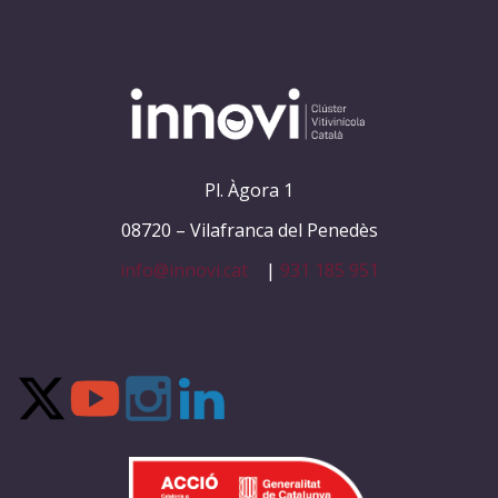
Pl.
Àgora 1
08720 – Vilafranca del Penedès
info@innovi.cat
|
931 185 951