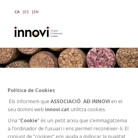
CA
ES
EN
Política de Cookies
Els informem que
ASSOCIACIÓ AEI INNOVI
en el
seu domini web
innovi.cat
utilitza cookies.
Una “
Cookie
” és un petit arxiu que s’emmagatzema
a l’ordinador de l’usuari i ens permet reconèixer-li. El
conjunt de “cookies” ens ajuda a millorar la qualitat