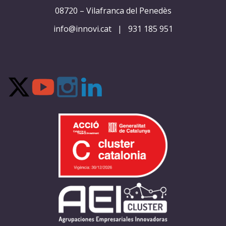
08720 – Vilafranca del Penedès
info@innovi.cat
|
931 185 951