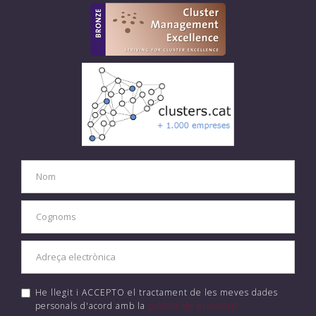
He llegit i ACCEPTO el tractament de les meves dades
personals d'acord amb la
política de privacitat.