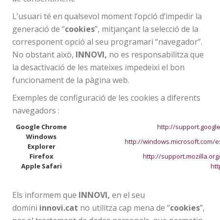
L’usuari té en qualsevol moment l’opció d’impedir la
generació de “
cookies
”, mitjançant la selecció de la
corresponent opció al seu programari “navegador”.
No obstant això,
INNOVI,
no es responsabilitza que
la desactivació de les mateixes impedeixi el bon
funcionament de la pàgina web.
Exemples de configuració de les cookies a diferents
navegadors :
Google Chrome
http://support.goog
Windows
http://windows.microsoft.com/e
Explorer
Firefox
http://support.mozilla.org
Apple Safari
htt
Els informem que
INNOVI,
en el seu
domini
innovi.cat
no utilitza cap mena de “
cookies
”,