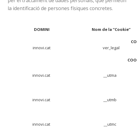
per el tractament de dades personals, que permetin
la identificació de persones físiques concretes.
DOMINI
Nom de la “Cookie”
CO
innovi.cat
ver_legal
COOK
innovi.cat
__utma
innovi.cat
__utmb
innovi.cat
__utmc