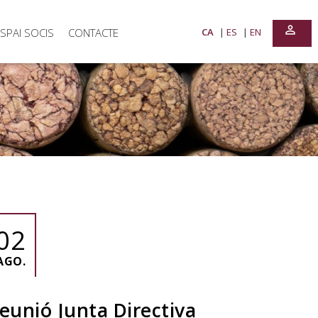
perm_identity
SPAI SOCIS
CONTACTE
CA
ES
EN
02
AGO.
eunió Junta Directiva