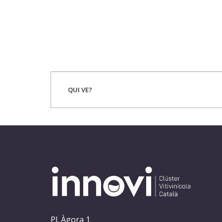
QUI VE?
Pl. Àgora 1