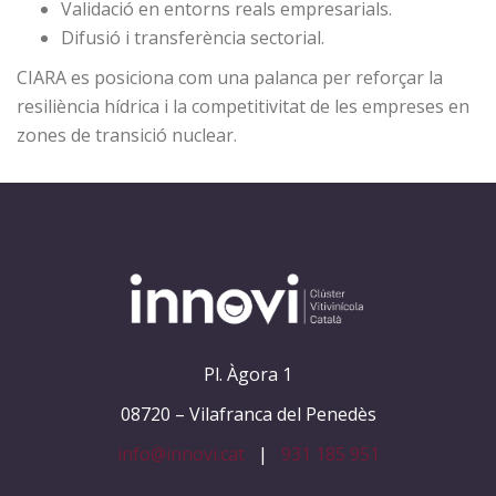
Validació en entorns reals empresarials.
Difusió i transferència sectorial.
CIARA es posiciona com una palanca per reforçar la
resiliència hídrica i la competitivitat de les empreses en
zones de transició nuclear.
Pl. Àgora 1
08720 – Vilafranca del Penedès
info@innovi.cat
|
931 185 951