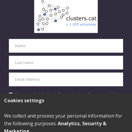
I have read and accept the processing of my personal data
in accordance with the
privacy policy.
Cookies settings
SEND
We collect and process your personal information for
the following purposes:
Analytics, Security &
Marketing
.