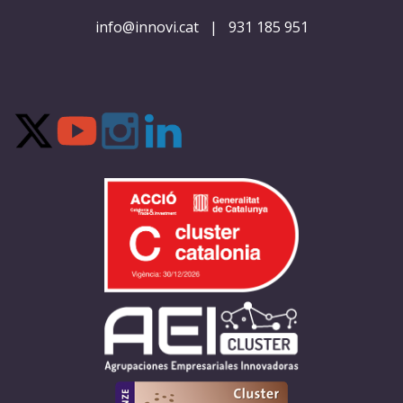
info@innovi.cat
|
931 185 951