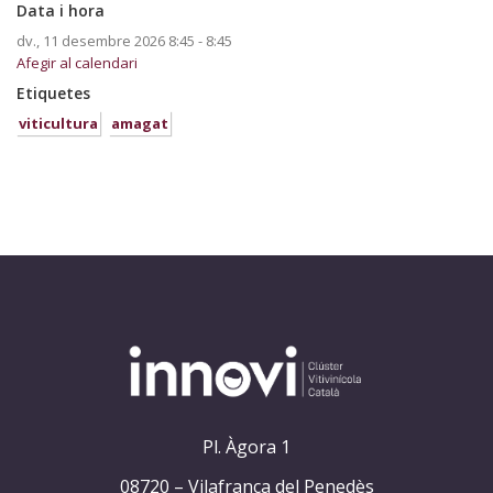
Data i hora
dv., 11 desembre 2026
8:45 - 8:45
Afegir al calendari
Etiquetes
viticultura
amagat
Pl. Àgora 1
08720 – Vilafranca del Penedès