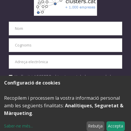
He llegit i ACCEPTO el tractament de les meves dades
personals d'acord amb la
política de privacitat.
Configuració de cookies
ENVIAR
Recopilem i processem la vostra informació personal
amb les següents finalitats:
Analítiques, Seguretat &
Màrqueting
.
Saber-ne més
...
Rebutja
Accepta
Política de Privacitat
|
Avís Legal
|
Política de Cookies