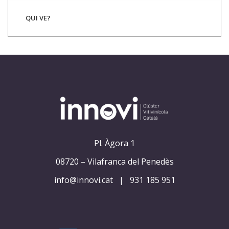
QUI VE?
Pl. Àgora 1
08720 – Vilafranca del Penedès
info@innovi.cat
|
931 185 951