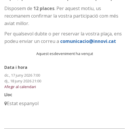
Disposem de
12 places
. Per aquest motiu, us
recomanem confirmar la vostra participació com més
aviat millor.
Per qualsevol dubte o per reservar la vostra plaça, ens
podeu enviar un correu a
comunicacio@innovi.cat
Aquest esdeveniment ha vençut
Data i hora
dc., 17 juny 2026
7:00
dj., 18 juny 2026
21:00
Afegir al calendari
Lloc
Estat espanyol