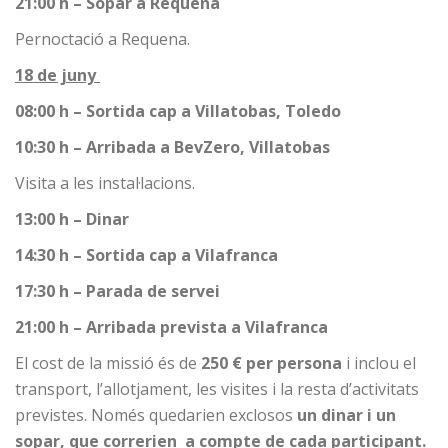
21:00 h – Sopar a Requena
Pernoctació a Requena.
18 de juny
08:00 h – Sortida cap a Villatobas, Toledo
10:30 h – Arribada a BevZero, Villatobas
Visita a les instal·lacions.
13:00 h – Dinar
14:30 h – Sortida cap a Vilafranca
17:30 h – Parada de servei
21:00 h – Arribada prevista a Vilafranca
El cost de la missió és de
250 € per persona
i inclou el
transport, l’allotjament, les visites i la resta d’activitats
previstes. Només quedarien exclosos
un dinar i un
sopar, que correrien a compte de cada participant.