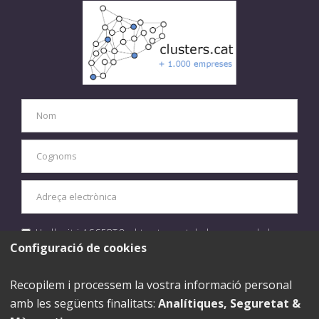
He llegit i ACCEPTO el tractament de les meves dades
personals d'acord amb la
política de privacitat.
Configuració de cookies
ENVIAR
Recopilem i processem la vostra informació personal
amb les següents finalitats:
Analítiques, Seguretat &