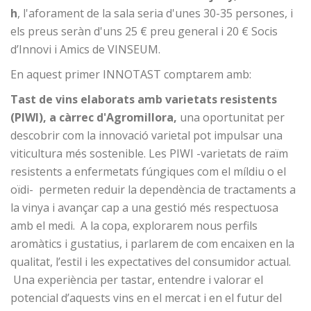
h
, l'aforament de la sala seria d'unes 30-35 persones, i
els preus seràn d'uns 25 € preu general i 20 € Socis
d’Innovi i Amics de VINSEUM.
En aquest primer INNOTAST comptarem amb:
Tast de vins elaborats amb varietats resistents
(PIWI)
, a càrrec d'Agromillora,
una oportunitat per
descobrir com la innovació varietal pot impulsar una
viticultura més sostenible. Les PIWI -varietats de raïm
resistents a enfermetats fúngiques com el míldiu o el
oïdi- permeten reduir la dependència de tractaments a
la vinya i avançar cap a una gestió més respectuosa
amb el medi. A la copa, explorarem nous perfils
aromàtics i gustatius, i parlarem de com encaixen en la
qualitat, l’estil i les expectatives del consumidor actual.
Una experiència per tastar, entendre i valorar el
potencial d’aquests vins en el mercat i en el futur del