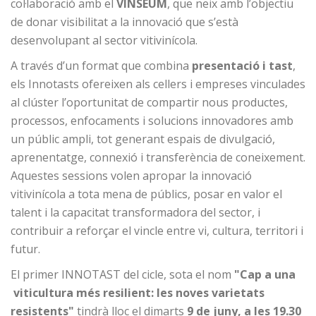
col·laboració amb el
VINSEUM
, que neix amb l’objectiu
de donar visibilitat a la innovació que s’està
desenvolupant al sector vitivinícola.
A través d’un format que combina
presentació i tast
,
els
Innotast
s ofereixen als cellers i empreses vinculades
al clúster l’oportunitat de compartir nous productes,
processos, enfocaments i solucions innovadores amb
un públic ampli, tot generant espais de divulgació,
aprenentatge, connexió i transferència de coneixement.
Aquestes sessions volen apropar la innovació
vitivinícola a tota mena de públics, posar en valor el
talent i la capacitat transformadora del sector, i
contribuir a reforçar el vincle entre vi, cultura, territori i
futur.
El primer INNOTAST del cicle, sota el nom
"Cap a una
viticultura més resilient: les noves varietats
resistents"
tindrà lloc el dimarts
9 de juny, a les 19.30