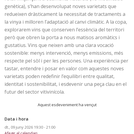
genètica), s’han desenvolupat noves varietats que
redueixen dràsticament la necessitat de tractaments a
la vinya i milloren l’adaptació al canvi climàtic. A la copa,
explorarem vins que conserven l’essència del territori
però que obren la porta a nous matisos aromàtics i
gustatius. Vins que neixen amb una clara vocació
sostenible: menys intervenció, menys emissions, més
respecte pel sòl i per les persones. Una experiència per
tastar, entendre i posar en valor com aquestes noves
varietats poden redefinir l’equilibri entre qualitat,
identitat i sostenibilitat, i esdevenir una peça clau en el
futur del sector vitivinícola.
Aquest esdeveniment ha vençut
Data i hora
dt., 09 juny 2026
19:30 - 21:00
Afegir al calendari