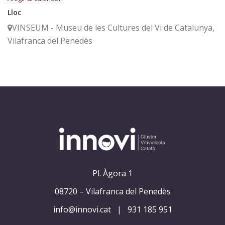
Lloc
VINSEUM - Museu de les Cultures del Vi de Catalunya,
Vilafranca del Penedès
Pl. Àgora 1
08720 – Vilafranca del Penedès
info@innovi.cat
|
931 185 951