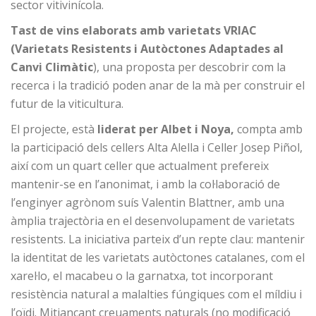
sector vitivinícola.
Tast de vins elaborats amb varietats VRIAC
(Varietats Resistents i Autòctones Adaptades al
Canvi Climàtic
), una proposta per descobrir com la
recerca i la tradició poden anar de la mà per construir el
futur de la viticultura.
El projecte, està
liderat per Albet i Noya,
compta amb
la participació dels cellers Alta Alella i Celler Josep Piñol,
així com un quart celler que actualment prefereix
mantenir-se en l’anonimat, i amb la col·laboració de
l’enginyer agrònom suís Valentin Blattner, amb una
àmplia trajectòria en el desenvolupament de varietats
resistents. La iniciativa parteix d’un repte clau: mantenir
la identitat de les varietats autòctones catalanes, com el
xarel·lo, el macabeu o la garnatxa, tot incorporant
resistència natural a malalties fúngiques com el míldiu i
l’oïdi. Mitjançant creuaments naturals (no modificació