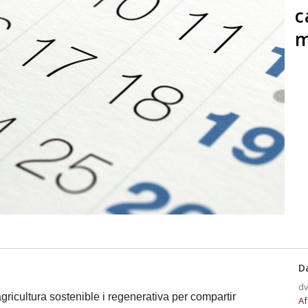
c
m
D
dv
agricultura sostenible i regenerativa per compartir
Af