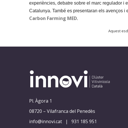
experiències, debatre sobre el marc regulador i e
Catalunya. També es presentaran els avenços i 
Carbon Farming MED
.
Aquest esd
Pl. Àgora 1
08720 – Vilafranca del Penedès
info@innovi.cat
|
931 185 951