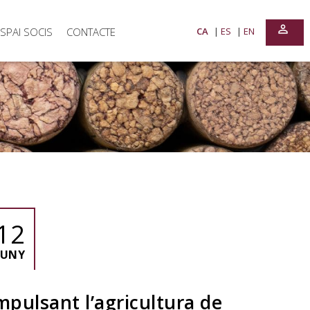
perm_identity
SPAI SOCIS
CONTACTE
CA
ES
EN
12
JUNY
mpulsant l’agricultura de