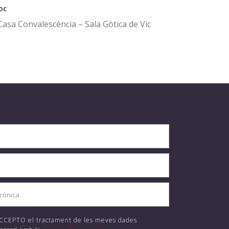
oc
Casa Convalescència – Sala Gòtica de Vic
 ACCEPTO el tractament de les meves dades