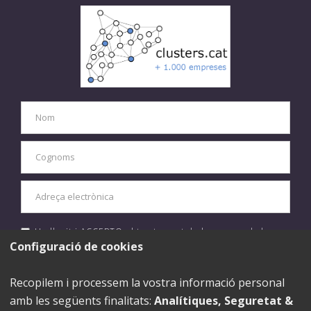
He llegit i ACCEPTO el tractament de les meves dades
personals d'acord amb la
política de privacitat.
Configuració de cookies
ENVIAR
Recopilem i processem la vostra informació personal
amb les següents finalitats:
Analítiques, Seguretat &