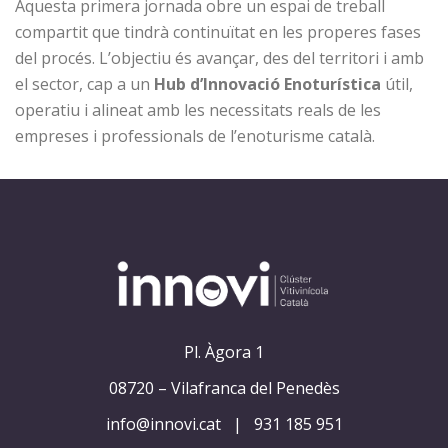
Aquesta primera jornada obre un espai de treball
compartit que tindrà continuïtat en les properes fases
del procés. L’objectiu és avançar, des del territori i amb
el sector, cap a un
Hub d’Innovació Enoturística
útil,
operatiu i alineat amb les necessitats reals de les
empreses i professionals de l’enoturisme català.
Pl. Àgora 1
08720 – Vilafranca del Penedès
info@innovi.cat
|
931 185 951