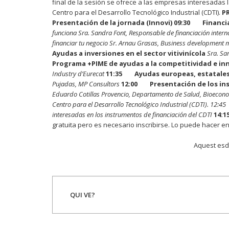
final de la sesión se ofrece a las empresas interesadas la
Centro para el Desarrollo Tecnológico Industrial (CDTI).
P
Presentación de la jornada (Innovi)
09:30 Financia
funciona
Sra. Sandra Font, Responsable de financiación intern
financiar tu negocio
Sr. Arnau Grasas, Business development
Ayudas a inversiones en el sector vitivinícola
Sra. Sar
Programa +PIME de ayudas a la competitividad e in
Industry d’Eurecat
11:35 Ayudas europeas, estatales
Pujadas, MP Consultors
12:00 Presentación de los inst
Eduardo Cotillas Provencio, Departamento de Salud, Bioecono
Centro para el Desarrollo Tecnológico Industrial (CDTI).
1
2:45 
interesadas en los instrumentos de financiación del CDTI
14:1
gratuita pero es necesario inscribirse. Lo puede hacer en
Aquest esd
QUI VE?