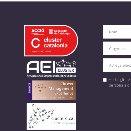
He llegit i
personals d