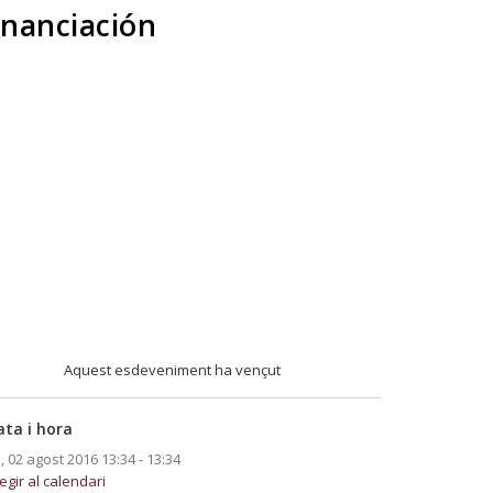
inanciación
Aquest esdeveniment ha vençut
ata i hora
., 02 agost 2016
13:34 - 13:34
egir al calendari