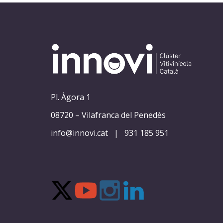
Pl. Àgora 1
08720 – Vilafranca del Penedès
info@innovi.cat
|
931 185 951