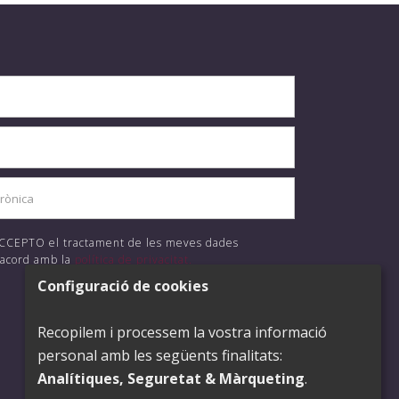
 ACCEPTO el tractament de les meves dades
'acord amb la
política de privacitat.
Configuració de cookies
ENVIAR
Recopilem i processem la vostra informació
personal amb les següents finalitats:
Analítiques, Seguretat & Màrqueting
.