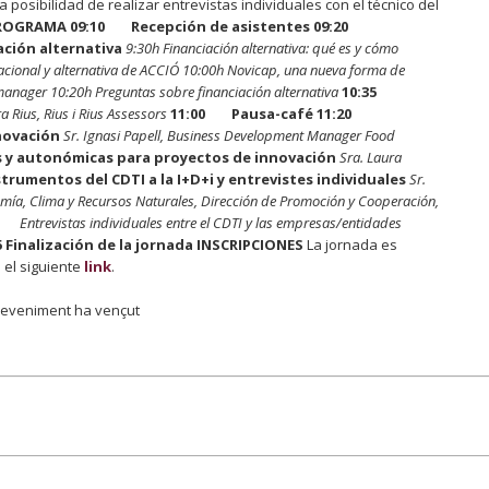
 posibilidad de realizar entrevistas individuales con el técnico del
ROGRAMA
09:10
Recepción de asistentes
09:20
ción alternativa
9:30h Financiación alternativa: qué es y cómo
acional y alternativa de ACCIÓ
10:00h Novicap, una nueva forma de
 manager
10:20h Preguntas sobre financiación alternativa
10:35
a Rius, Rius i Rius Assessors
11:00 Pausa-café
11:20
novación
Sr. Ignasi Papell, Business Development Manager Food
 y autonómicas para proyectos de innovación
Sra. Laura
rumentos del CDTI a la I+D+i y entrevistes individuales
Sr.
mía, Clima y Recursos Naturales, Dirección de Promoción y Cooperación,
Entrevistas individuales entre el CDTI y las empresas/entidades
5 Finalización de la jornada
INSCRIPCIONES
La jornada es
 el siguiente
link
.
eveniment ha vençut