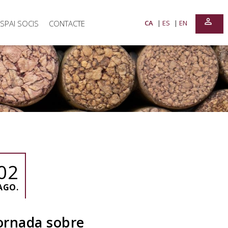
perm_identity
SPAI SOCIS
CONTACTE
CA
ES
EN
02
AGO.
ornada sobre