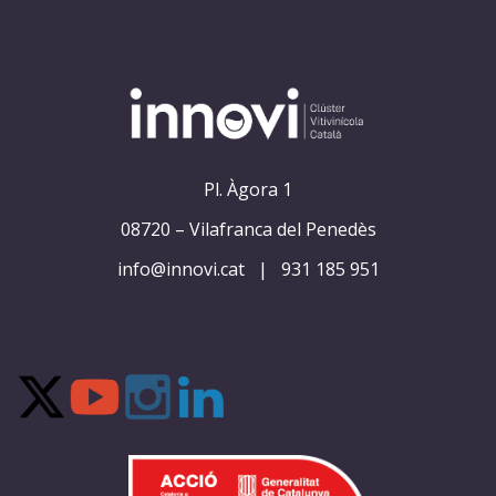
Pl. Àgora 1
08720 – Vilafranca del Penedès
info@innovi.cat
|
931 185 951